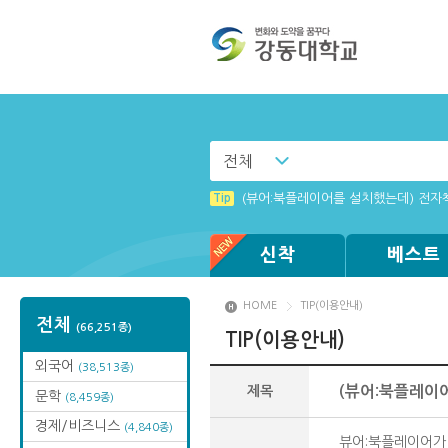
전체
Tip
(뷰어:북플레이어를 설치했는데) 전자
신착
베스트
HOME
TIP(이용안내)
전체
(66,251종)
TIP(이용안내)
외국어
(38,513종)
제목
(뷰어:북플레이
문학
(8,459종)
경제/비즈니스
(4,840종)
뷰어:북플레이어가