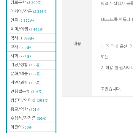
장르문학
(3,209종)
책읽기 실행시 북
에세이/산문
(2,384종)
(프로토콜 핸들러 
인문
(2,352종)
취미/여행
(1,445종)
역사
(1,088종)
내용
1. [인터넷 옵션 -
교재
(835종)
사회
(771종)
또는
가정/생활
(766종)
2. 허용 할 웹사
문화/예술
(352종)
자연/과학
(328종)
고맙습니다.
연령별분류
(316종)
컴퓨터/인터넷
(253종)
종교/역학
(101종)
수험서/자격증
(86종)
어린이
(66종)