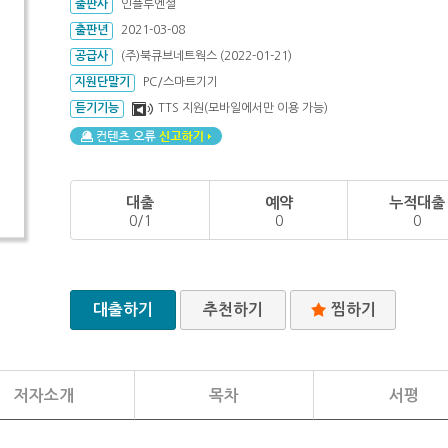
출판사
인플루엔셜
출판년
2021-03-08
공급사
(주)북큐브네트웍스 (2022-01-21)
지원단말기
PC/스마트기기
듣기기능
TTS 지원(모바일에서만 이용 가능)
대출
예약
누적대출
0/1
0
0
대출하기
추천하기
찜하기
저자소개
목차
서평