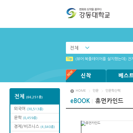
전체
Tip
(뷰어:북플레이어를 설치했는데) 전
신착
베스
HOME
인문
인문학산책
전체
(66,251종)
eBOOK
휴먼카인드
외국어
(38,513종)
문학
(8,459종)
경제/비즈니스
(4,840종)