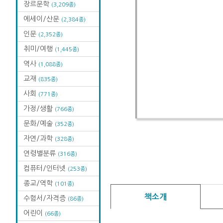
장르문학
(3,209종)
에세이/산문
(2,384종)
인문
(2,352종)
취미/여행
(1,445종)
역사
(1,088종)
교재
(835종)
사회
(771종)
가정/생활
(766종)
문화/예술
(352종)
자연/과학
(328종)
연령별분류
(316종)
컴퓨터/인터넷
(253종)
종교/역학
(101종)
책소개
수험서/자격증
(86종)
어린이
(66종)