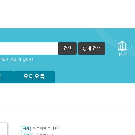
검색
상세 검색
내서재
자책이 열리지 않아요.
트
오디오북
저자
뤼트허르 브레흐만