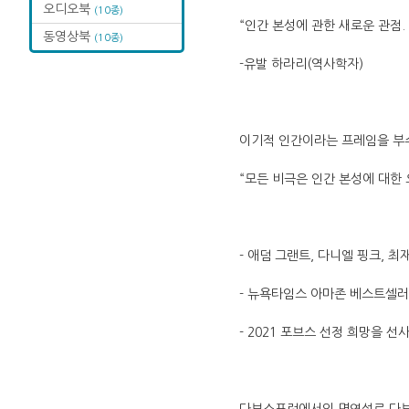
오디오북
(10종)
“인간 본성에 관한 새로운 관점.
동영상북
(10종)
-유발 하라리(역사학자)
이기적 인간이라는 프레임을 부
“모든 비극은 인간 본성에 대한
- 애덤 그랜트, 다니엘 핑크, 최
- 뉴욕타임스 아마존 베스트셀러
- 2021 포브스 선정 희망을 선