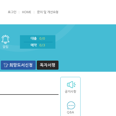
로그인
HOME
문의 및 개선요청
대출
0/0
예약
0/3
알림
희망도서신청
독자서평
공지사항
Q&A