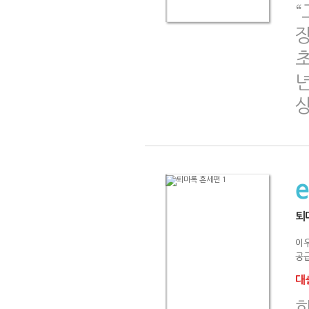
초
년
퇴
이
공급
대출
한