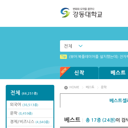
전체
Tip
(뷰어:북플레이어를 설치했는데) 전자
신착
베스트
HOME
베스트
문학
전체
(66,251종)
베스트셀
외국어
(38,513종)
문학
(8,459종)
베스트
총 17종 (24권)
이 검
경제/비즈니스
(4,840종)