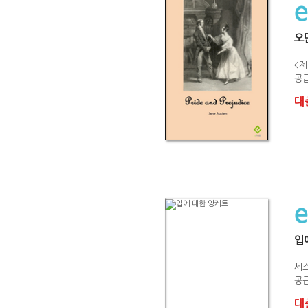
오
<제
공급
대출
입
세
공급
대출