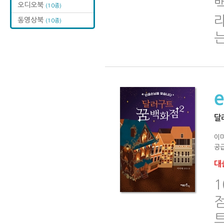
오디오북
(10종)
동영상북
(10종)
달
이
공급
대출
1
점
트