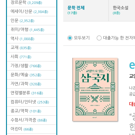
장르문학
(3,209종)
문학 전체
한국소설
에세이/산문
(2,384종)
(17종)
(8종)
인문
(2,352종)
취미/여행
(1,445종)
모두보기
대출가능 한 전자
역사
(1,088종)
교재
(835종)
사회
(771종)
가정/생활
(766종)
문화/예술
(352종)
교
자연/과학
(328종)
나
연령별분류
(316종)
공급
컴퓨터/인터넷
(253종)
대출
종교/역학
(101종)
수험서/자격증
(86종)
한
어린이
(66종)