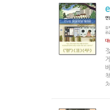
연
김
공급
대출
게
책