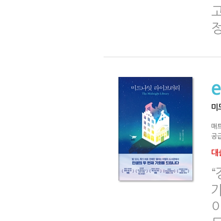
미
매
공급
대출
가