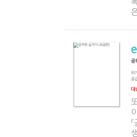
은
공
히
공급
대출
또