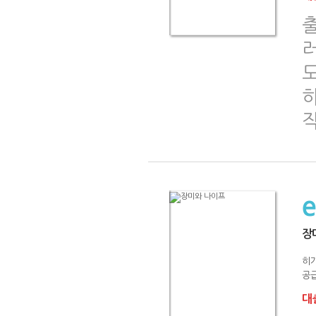
출
러
장
히
공급
대출