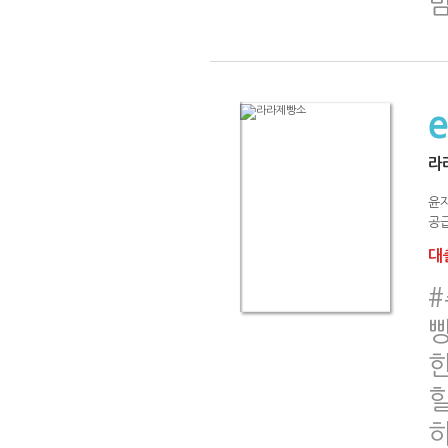
라
윤
공급
대출