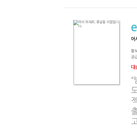
어
황
공급
대출
도
고